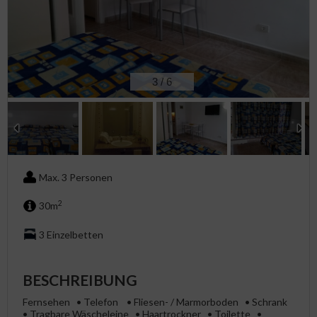
3
/
6
Max. 3 Personen
2
30m
3 Einzelbetten
BESCHREIBUNG
Fernsehen • Telefon • Fliesen- / Marmorboden • Schrank
• Tragbare Wäscheleine • Haartrockner • Toilette •